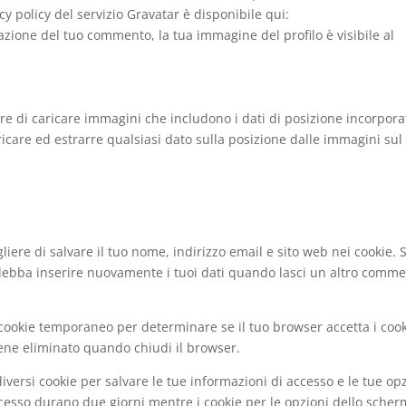
y policy del servizio Gravatar è disponibile qui:
azione del tuo commento, la tua immagine del profilo è visibile al
are di caricare immagini che includono i dati di posizione incorpora
aricare ed estrarre qualsiasi dato sulla posizione dalle immagini sul 
liere di salvare il tuo nome, indirizzo email e sito web nei cookie.
debba inserire nuovamente i tuoi dati quando lasci un altro comme
n cookie temporaneo per determinare se il tuo browser accetta i cook
ene eliminato quando chiudi il browser.
iversi cookie per salvare le tue informazioni di accesso e le tue op
accesso durano due giorni mentre i cookie per le opzioni dello sche