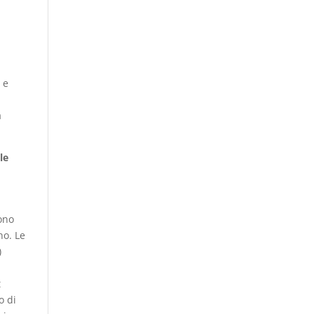
 e
d
a
le
gono
no. Le
)
t
o di