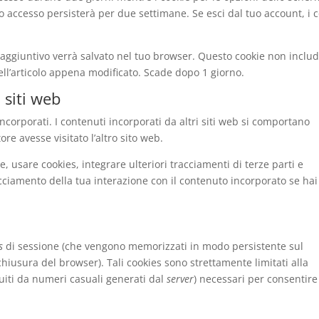
o accesso persisterà per due settimane. Se esci dal tuo account, i 
e aggiuntivo verrà salvato nel tuo browser. Questo cookie non inclu
ell’articolo appena modificato. Scade dopo 1 giorno.
 siti web
incorporati. I contenuti incorporati da altri siti web si comportano
re avesse visitato l’altro sito web.
e, usare cookies, integrare ulteriori tracciamenti di terze parti e
racciamento della tua interazione con il contenuto incorporato se ha
s
di sessione (che vengono memorizzati in modo persistente sul
hiusura del browser). Tali cookies sono strettamente limitati alla
ituiti da numeri casuali generati dal
server
) necessari per consentire