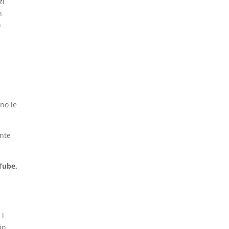
zi
n
o
ino le
nte
Tube,
 i
in