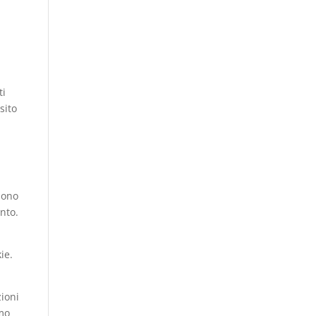
ti
sito
 Sono
nto.
ie.
zioni
rmo