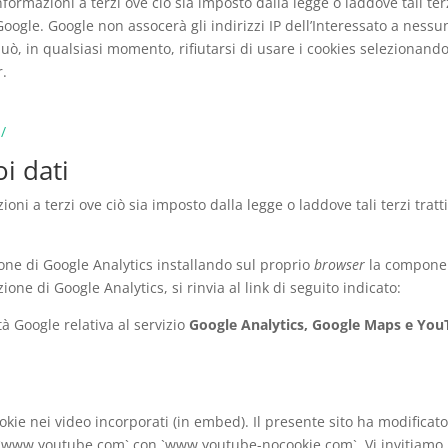
formazioni a terzi ove ciò sia imposto dalla legge o laddove tali ter
Google. Google non assocerà gli indirizzi IP dell’Interessato a nessu
uò, in qualsiasi momento, rifiutarsi di usare i cookies selezionand
r.
/
i dati
 a terzi ove ciò sia imposto dalla legge o laddove tali terzi tratt
zione di Google Analytics installando sul proprio
browser
la compone
zione di Google Analytics, si rinvia al link di seguito indicato:
tà Google relativa al servizio
Google Analytics, Google Maps e You
ookie nei video incorporati (in embed). Il presente sito ha modificato
o `www.youtube.com` con `www.youtube-nocookie.com`. Vi invitiamo 