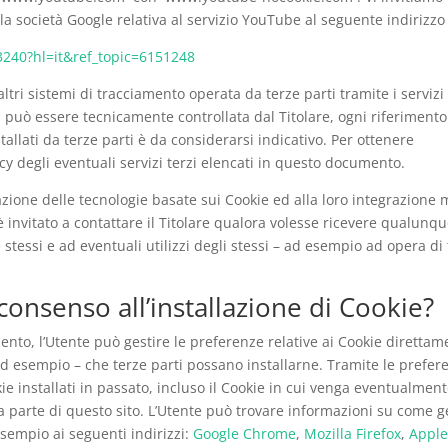
lla società Google relativa al servizio YouTube al seguente indirizzo
3240?hl=it&ref_topic=6151248
ltri sistemi di tracciamento operata da terze parti tramite i servizi
on può essere tecnicamente controllata dal Titolare, ogni riferimento
tallati da terze parti è da considerarsi indicativo. Per ottenere
cy degli eventuali servizi terzi elencati in questo documento.
icazione delle tecnologie basate sui Cookie ed alla loro integrazione 
è invitato a contattare il Titolare qualora volesse ricevere qualunq
 stessi e ad eventuali utilizzi degli stessi – ad esempio ad opera di 
onsenso all’installazione di Cookie?
nto, l’Utente può gestire le preferenze relative ai Cookie direttam
ad esempio – che terze parti possano installarne. Tramite le prefer
ie installati in passato, incluso il Cookie in cui venga eventualmen
da parte di questo sito. L’Utente può trovare informazioni su come g
esempio ai seguenti indirizzi:
Google Chrome
,
Mozilla Firefox
,
Appl